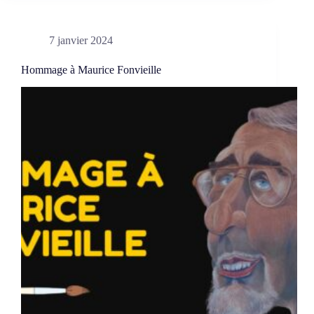
sur
Maurice
Fonvieille
7 janvier 2024
Hommage à Maurice Fonvieille