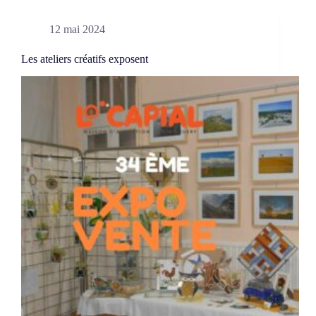
vente
des
12 mai 2024
ateliers
créatifs
2024
Les ateliers créatifs exposent