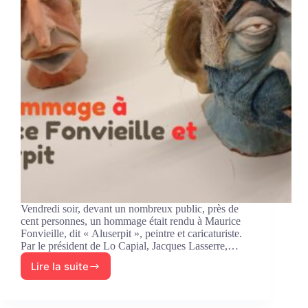
Vendredi soir, devant un nombreux public, près de
cent personnes, un hommage était rendu à Maurice
Fonvieille, dit « Aluserpit », peintre et caricaturiste.
Par le président de Lo Capial, Jacques Lasserre,…
Lire la suite
Vernissage
de
l’exposition