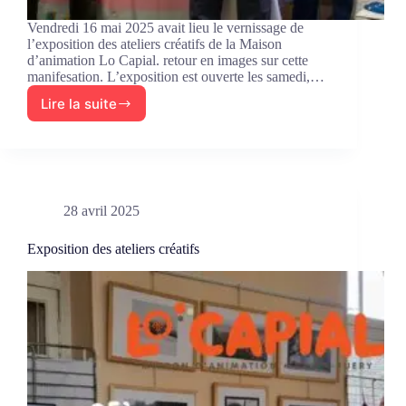
Vendredi 16 mai 2025 avait lieu le vernissage de
l’exposition des ateliers créatifs de la Maison
d’animation Lo Capial. retour en images sur cette
manifesation. L’exposition est ouverte les samedi,…
Lire la suite
Le
vernissage
de
l’exposition-
vente
des
28 avril 2025
ateliers
créatifs
2025
Exposition des ateliers créatifs