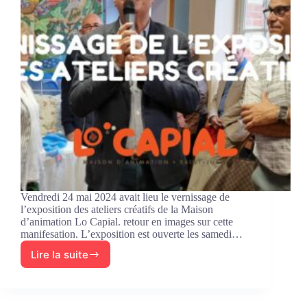
Vendredi 24 mai 2024 avait lieu le vernissage de
l’exposition des ateliers créatifs de la Maison
d’animation Lo Capial. retour en images sur cette
manifesation. L’exposition est ouverte les samedi…
Lire la suite
Le
vernissage
de
l’exposition-