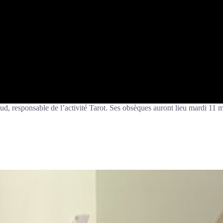
aud, responsable de l’activité Tarot. Ses obsèques auront lieu mardi 11