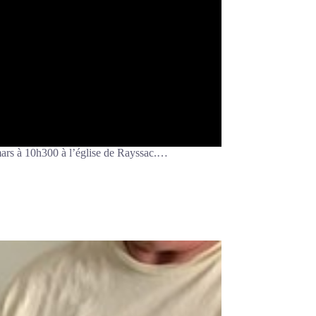
 mars à 10h300 à l’église de Rayssac.…