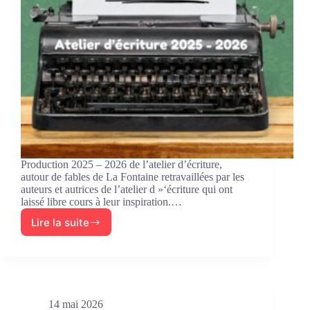
Production 2025 – 2026 de l’atelier d’écriture,
autour de fables de La Fontaine retravaillées par les
auteurs et autrices de l’atelier d »‘écriture qui ont
laissé libre cours à leur inspiration.…
Lire la suite
La
Fontaine
revisité
par
l’atelier
d’écriture
14 mai 2026