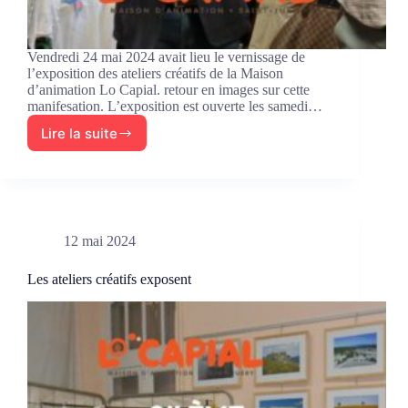
Vendredi 24 mai 2024 avait lieu le vernissage de
l’exposition des ateliers créatifs de la Maison
d’animation Lo Capial. retour en images sur cette
manifesation. L’exposition est ouverte les samedi…
Lire la suite
Le
vernissage
de
l’exposition-
vente
des
12 mai 2024
ateliers
créatifs
2024
Les ateliers créatifs exposent