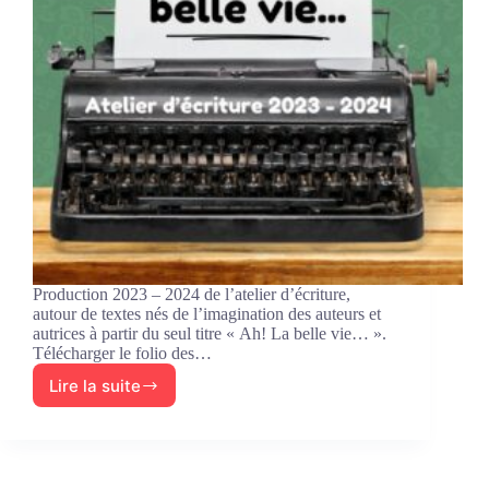
Production 2023 – 2024 de l’atelier d’écriture,
autour de textes nés de l’imagination des auteurs et
autrices à partir du seul titre « Ah! La belle vie… ».
Télécharger le folio des…
Lire la suite
Nouveaux
textes
de
l’atelier
d’écriture