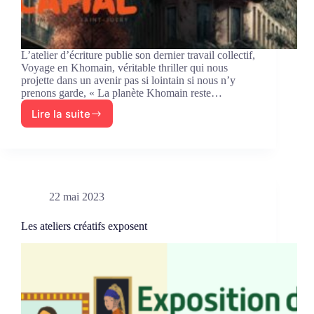
L’atelier d’écriture publie son dernier travail collectif,
Voyage en Khomain, véritable thriller qui nous
projette dans un avenir pas si lointain si nous n’y
prenons garde, « La planète Khomain reste…
Lire la suite
Dernière
production
de
l’atelier
d’écriture
22 mai 2023
Les ateliers créatifs exposent