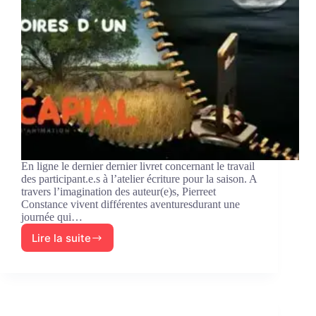
En ligne le dernier dernier livret concernant le travail
des participant.e.s à l’atelier écriture pour la saison. A
travers l’imagination des auteur(e)s, Pierreet
Constance vivent différentes aventuresdurant une
journée qui…
Lire la suite
Les
textes
de
la
saison
2024-