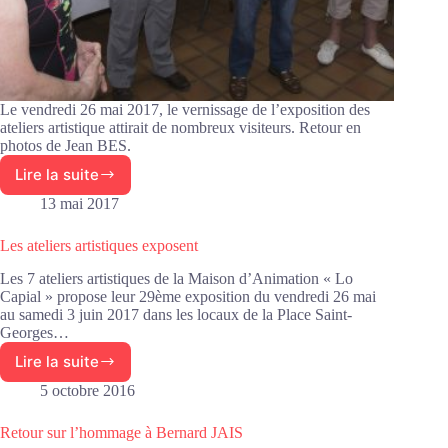
Le vendredi 26 mai 2017, le vernissage de l’exposition des
ateliers artistique attirait de nombreux visiteurs. Retour en
photos de Jean BES.
Lire la suite
Vernissage
de
13 mai 2017
l’exposition
des
Les ateliers artistiques exposent
ateliers
artistiques
Les 7 ateliers artistiques de la Maison d’Animation « Lo
Capial » propose leur 29ème exposition du vendredi 26 mai
au samedi 3 juin 2017 dans les locaux de la Place Saint-
Georges…
Lire la suite
Les
ateliers
5 octobre 2016
artistiques
exposent
Retour sur l’hommage à Bernard JAIS