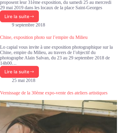
proposent leur 31ème exposition, du samedi 25 au mercredi
29 mai 2019 dans les locaux de la place Saint-Georges
Lire la suite
31°
expo-
9 septembre 2018
vente
des
Chine, exposition photo sur l’empire du Milieu
ateliers
créatifs
Lo capial vous invite à une exposition photographique sur la
Chine, empire du Milieu, au travers de l’objectif du
photographe Alain Salvan, du 23 au 29 septembre 2018 de
14h00…
Lire la suite
Chine,
exposition
25 mai 2018
photo
sur
Vernissage de la 30ème expo-vente des ateliers artistiques
l’empire
du
Milieu