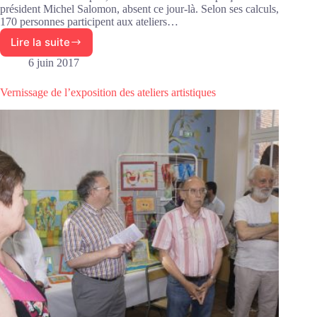
président Michel Salomon, absent ce jour-là. Selon ses calculs,
170 personnes participent aux ateliers…
Lire la suite
170
personnes
6 juin 2017
aux
ateliers
Vernissage de l’exposition des ateliers artistiques
artistiques