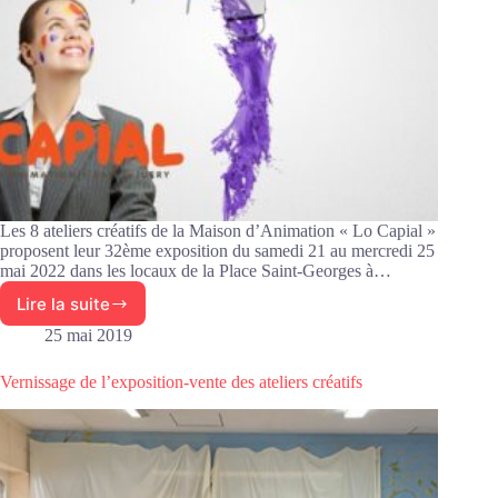
Les 8 ateliers créatifs de la Maison d’Animation « Lo Capial »
proposent leur 32ème exposition du samedi 21 au mercredi 25
mai 2022 dans les locaux de la Place Saint-Georges à…
Lire la suite
32
ème
25 mai 2019
expo-
vente
Vernissage de l’exposition-vente des ateliers créatifs
des
ateliers
créatifs
du
Capial