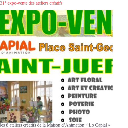
vente
31° expo-vente des ateliers créatifs
des
ateliers
créatifs
les 8 ateliers créatifs de la Maison d’Animation « Lo Capial »