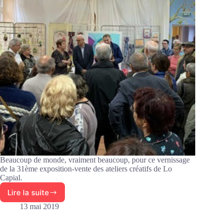
Beaucoup de monde, vraiment beaucoup, pour ce vernissage
de la 31ème exposition-vente des ateliers créatifs de Lo
Capial.
Lire la suite
Vernissage
de
13 mai 2019
l’exposition-