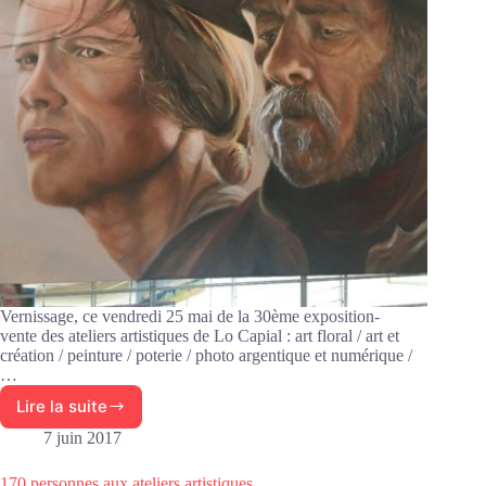
Vernissage, ce vendredi 25 mai de la 30ème exposition-
vente des ateliers artistiques de Lo Capial : art floral / art et
création / peinture / poterie / photo argentique et numérique /
…
Lire la suite
Vernissage
de
7 juin 2017
la
30ème
170 personnes aux ateliers artistiques