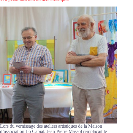
expo-
vente
des
ateliers
artistiques
Lors du vernissage des ateliers artistiques de la Maison
d’association Lo Capial, Jean-Pierre Massol remplaçait le