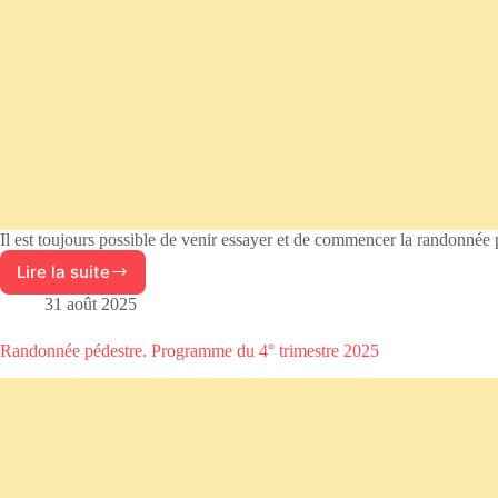
Il est toujours possible de venir essayer et de commencer la randonnée
Lire la suite
Randonnée
pédestre.
31 août 2025
Programme
du
Randonnée pédestre. Programme du 4° trimestre 2025
1°
trimestre
2026