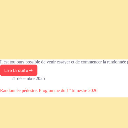
Il est toujours possible de venir essayer et de commencer la randonnée
Lire la suite
Randonnée
pédestre.
21 décembre 2025
Programme
du
Randonnée pédestre. Programme du 1° trimestre 2026
2°
trimestre
2026