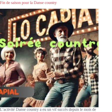
la
Fin de saison pour la Danse country
section
Saint-
Juéry
country
L’activité Danse country a eu un vif succès depuis le mois de