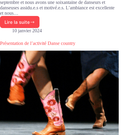
septembre et nous avons une soixantaine de danseurs et
danseuses assidu.e.s et motivé.e.s. L’ambiance est excellente
et nous…
Lire la suite
Fin
de
10 janvier 2024
saison
pour
Présentation de l’activité Danse country
la
Danse
country