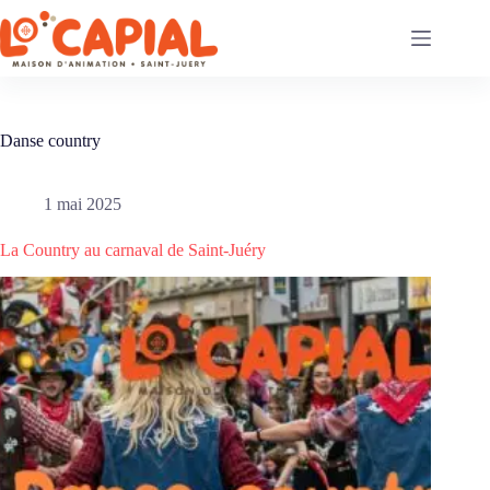
Passer
au
contenu
Danse country
1 mai 2025
La Country au carnaval de Saint-Juéry