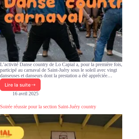
L’activité Danse country de Lo Capial a, pour la première fois,
participé au carnaval de Saint-Juéry sous le soleil avec vingt
danseuses et danseurs dont la prestation a été appréciée…
Lire la suite
La
Country
16 avril 2025
au
carnaval
Soirée réussie pour la section Saint-Juéry country
de
Saint-
Juéry