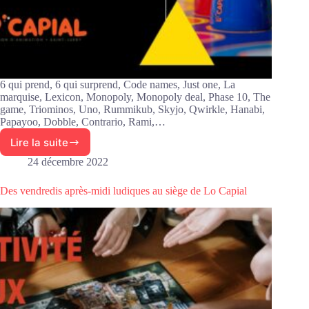
6 qui prend, 6 qui surprend, Code names, Just one, La
marquise, Lexicon, Monopoly, Monopoly deal, Phase 10, The
game, Triominos, Uno, Rummikub, Skyjo, Qwirkle, Hanabi,
Papayoo, Dobble, Contrario, Rami,…
Lire la suite
Des
nouvelles
24 décembre 2022
de
l’activité
Des vendredis après-midi ludiques au siège de Lo Capial
Jeux
de
société