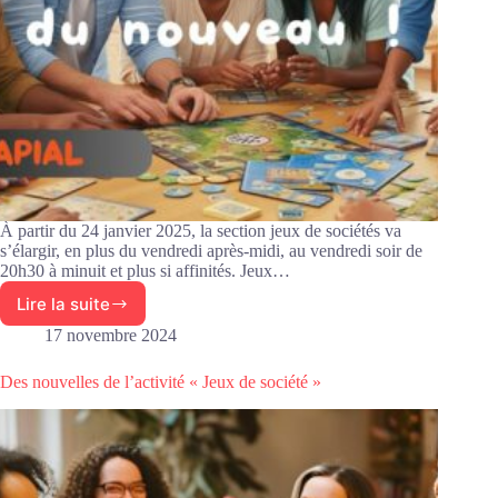
À partir du 24 janvier 2025, la section jeux de sociétés va
s’élargir, en plus du vendredi après-midi, au vendredi soir de
20h30 à minuit et plus si affinités. Jeux…
Lire la suite
Du
nouveau
17 novembre 2024
pour
l’activité
Des nouvelles de l’activité « Jeux de société »
jeux
de
société