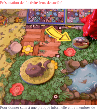
l’activité
Présentation de l’activité Jeux de société
« Jeux
de
société »
Pour donner suite à une pratique informelle entre membres de