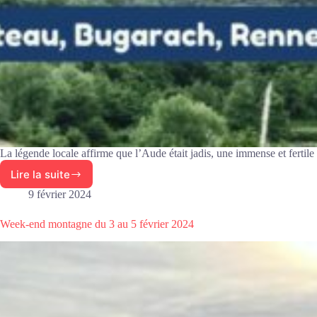
La légende locale affirme que l’Aude était jadis, une immense et fertile
Lire la suite
Week-
end
9 février 2024
Bugarach
du
Week-end montagne du 3 au 5 février 2024
16
et
17
mars
2024