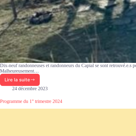
Dix-neuf randonneuses et randonneurs du Capial se sont retrouvé.e.s po
Malheureusement…
Lire la suite
Week-
end
24 décembre 2023
montagne
du
Programme du 1° trimestre 2024
3
au
5
février
2024