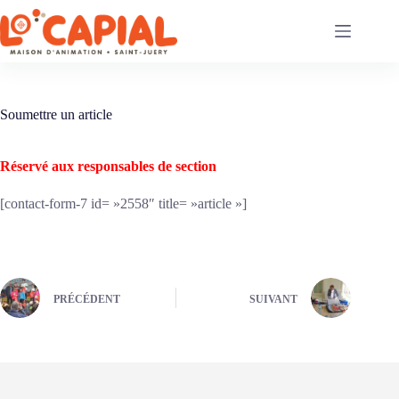
Passer
au
contenu
Soumettre un article
Réservé aux responsables de section
[contact-form-7 id= »2558″ title= »article »]
PRÉCÉDENT
SUIVANT