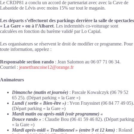
Le CRDP81 a conclu un accord de partenariat avec avec la Cave de
Labastide de Lévis avec moins 15% sur tout le magasin.
Les départs s’effectuent des parkings derrière la salle de spectacles
« La Gare » ou à l’Albaret
. Les indemnités co-voiturage sont
calculées en fonction du barème validé par Lo Capial.
Les organisateurs se réservent le droit de modifier ce programme. Pour
toute information, appelez :
Responsable section rando
: Jean Salomon au 06 07 71 06 34.
Courriel :
jeanetfrancoise12@orange.fr
Animateurs
Dimanche (matin et journée)
: Pascale Kowalczyk (06 79 52
65 25). (Départ parking « la Gare »)
Lundi
( sortie « Bien-être »)
: Yvon Frayssinet (06 84 77 49 05).
(Départ parking « la Gare »)
Mardi matin ou après-midi (voir programme) «
Douce rando »
: Claudie Bou (06 41 59 46 82). (Départ parking
« la Gare »)
Mardi après-midi « Traditionnel » (entre 9 et 12 kms)
: Roland