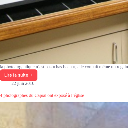
la photo argentique n’est pas « has been », elle connait même un regain 
Lire la suite
Présentation
de
22 juin 2016
l’activité
Photo
4 photographes du Capial ont exposé à l’église
(argentique
et
numérique)