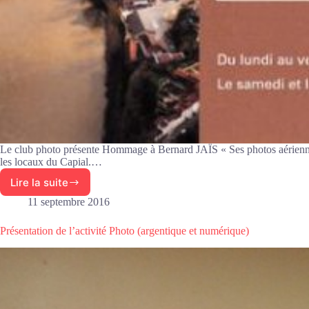
Le club photo présente Hommage à Bernard JAÏS « Ses photos aérienne
les locaux du Capial.…
Lire la suite
Hommage
à
11 septembre 2016
Bernard
JAÏS
Présentation de l’activité Photo (argentique et numérique)
« Ses
photos
aériennes »