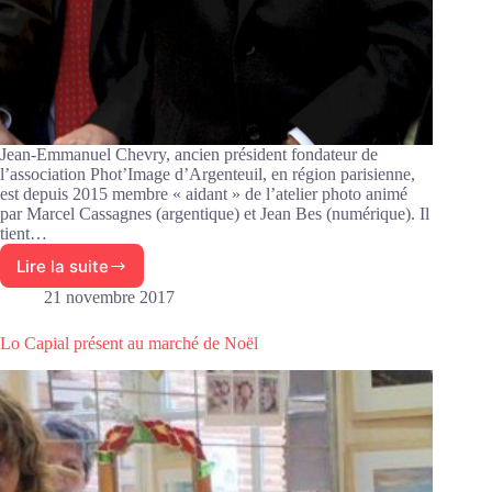
Jean-Emmanuel Chevry, ancien président fondateur de
l’association Phot’Image d’Argenteuil, en région parisienne,
est depuis 2015 membre « aidant » de l’atelier photo animé
par Marcel Cassagnes (argentique) et Jean Bes (numérique). Il
tient…
Lire la suite
Expo
photos
21 novembre 2017
de
Jean-
Lo Capial présent au marché de Noël
Emmanuel
Chevry