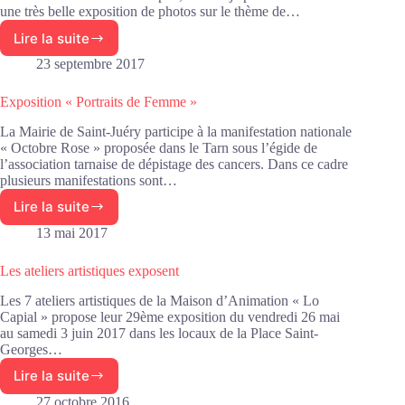
une très belle exposition de photos sur le thème de…
Lire la suite
Exposition
de
23 septembre 2017
photos
pour
Exposition « Portraits de Femme »
Octobre
rose
La Mairie de Saint-Juéry participe à la manifestation nationale
« Octobre Rose » proposée dans le Tarn sous l’égide de
l’association tarnaise de dépistage des cancers. Dans ce cadre
plusieurs manifestations sont…
Lire la suite
Exposition
« Portraits
13 mai 2017
de
Femme »
Les ateliers artistiques exposent
Les 7 ateliers artistiques de la Maison d’Animation « Lo
Capial » propose leur 29ème exposition du vendredi 26 mai
au samedi 3 juin 2017 dans les locaux de la Place Saint-
Georges…
Lire la suite
Les
ateliers
27 octobre 2016