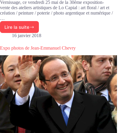
Vernissage, ce vendredi 25 mai de la 30ème exposition-
vente des ateliers artistiques de Lo Capial : art floral / art et
création / peinture / poterie / photo argentique et numérique /
…
Lire la suite
Vernissage
de
16 janvier 2018
la
30ème
Expo photos de Jean-Emmanuel Chevry
expo-
vente
des
ateliers
artistiques