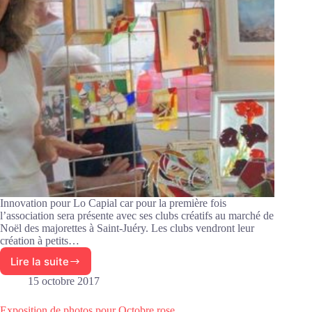
Innovation pour Lo Capial car pour la première fois
l’association sera présente avec ses clubs créatifs au marché de
Noël des majorettes à Saint-Juéry. Les clubs vendront leur
création à petits…
Lire la suite
Lo
Capial
15 octobre 2017
présent
au
Exposition de photos pour Octobre rose