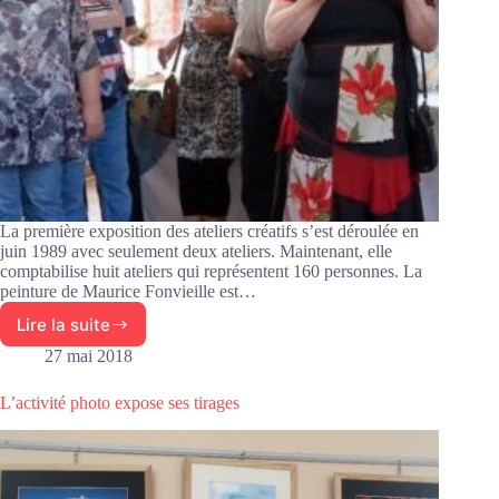
La première exposition des ateliers créatifs s’est déroulée en
juin 1989 avec seulement deux ateliers. Maintenant, elle
comptabilise huit ateliers qui représentent 160 personnes. La
peinture de Maurice Fonvieille est…
Lire la suite
Bilan
des
27 mai 2018
clubs
créatifs
L’activité photo expose ses tirages
du
Capial