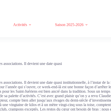
Activités
Saison 2025-2026
 associations. Il devient une date quasi
sociations. Il devient une date quasi institutionnelle, à l’instar de la 
pour l’année qui s’ouvre, ce week-end-là est une bonne façon d’arrêter le
pour les Saint-Juériens est bien ancré dans la tradition. Sous un temps m
 de sa palette d’activités. C’est avec grand plaisir qu’on y a revu Claud
teur, compte bien aller jusqu’aux rivages du demi-siècle d’investissem
nt à une vingtaine de kilos et à un mètre vingt-cinq sous la toise, compt
 club, crampons exceptés. Les restos du cœur ont besoin de bras : nous