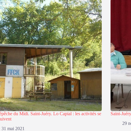
pêche du Midi. Saint-Juéry. Lo Capial : les activités se
Saint-Juér
uivent
29 
31 mai 2021