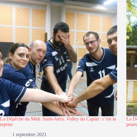
La Dépêche du Midi. Saint-Juéry. Volley du Capial : c’est la
La Dé
reprise
pours
1 septembre 2021