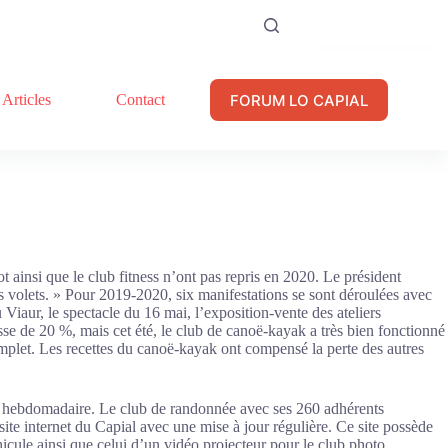
FORUM LO CAPIAL
Articles
Contact
 ainsi que le club fitness n’ont pas repris en 2020. Le président
ns volets. » Pour 2019-2020, six manifestations se sont déroulées avec
 Viaur, le spectacle du 16 mai, l’exposition-vente des ateliers
isse de 20 %, mais cet été, le club de canoë-kayak a très bien fonctionné
omplet. Les recettes du canoë-kayak ont compensé la perte des autres
ité hebdomadaire. Le club de randonnée avec ses 260 adhérents
te internet du Capial avec une mise à jour régulière. Ce site possède
icule ainsi que celui d’un vidéo projecteur pour le club photo.