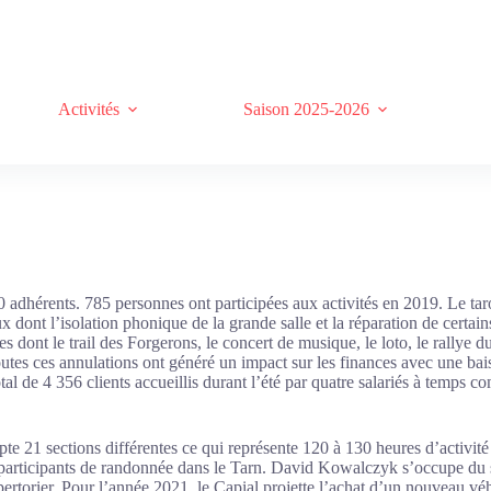
Activités
Saison 2025-2026
 adhérents. 785 personnes ont participées aux activités en 2019. Le tarot
 dont l’isolation phonique de la grande salle et la réparation de certai
 dont le trail des Forgerons, le concert de musique, le loto, le rallye du
 Toutes ces annulations ont généré un impact sur les finances avec une ba
 de 4 356 clients accueillis durant l’été par quatre salariés à temps c
mpte 21 sections différentes ce qui représente 120 à 130 heures d’activ
 participants de randonnée dans le Tarn. David Kowalczyk s’occupe du si
ertorier. Pour l’année 2021, le Capial projette l’achat d’un nouveau véh