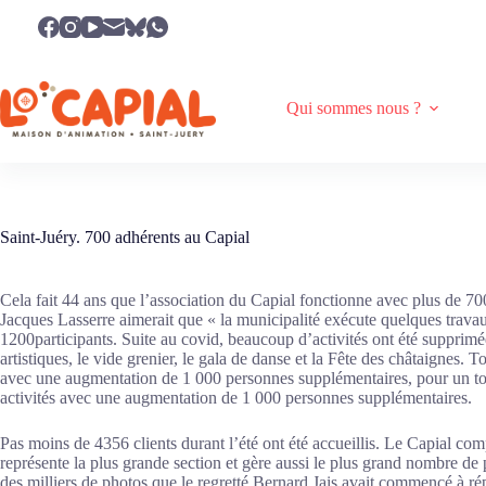
Passer
au
contenu
Qui sommes nous ?
Saint-Juéry. 700 adhérents au Capial
Cela fait 44 ans que l’association du Capial fonctionne avec plus de 700
Jacques Lasserre aimerait que « la municipalité exécute quelques travaux
1200participants. Suite au covid, beaucoup d’activités ont été supprimées
artistiques, le vide grenier, le gala de danse et la Fête des châtaignes.
avec une augmentation de 1 000 personnes supplémentaires, pour un total
activités avec une augmentation de 1 000 personnes supplémentaires.
Pas moins de 4356 clients durant l’été ont été accueillis. Le Capial co
représente la plus grande section et gère aussi le plus grand nombre de
des milliers de photos que le regretté Bernard Jais avait commencé à rép