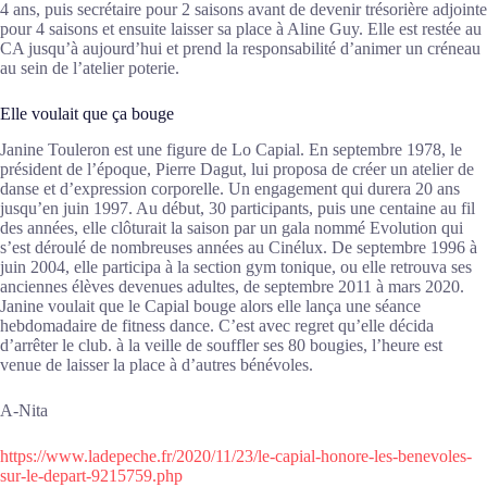
4 ans, puis secrétaire pour 2 saisons avant de devenir trésorière adjointe
pour 4 saisons et ensuite laisser sa place à Aline Guy. Elle est restée au
CA jusqu’à aujourd’hui et prend la responsabilité d’animer un créneau
au sein de l’atelier poterie.
Elle voulait que ça bouge
Janine Touleron est une figure de Lo Capial. En septembre 1978, le
président de l’époque, Pierre Dagut, lui proposa de créer un atelier de
danse et d’expression corporelle. Un engagement qui durera 20 ans
jusqu’en juin 1997. Au début, 30 participants, puis une centaine au fil
des années, elle clôturait la saison par un gala nommé Evolution qui
s’est déroulé de nombreuses années au Cinélux. De septembre 1996 à
juin 2004, elle participa à la section gym tonique, ou elle retrouva ses
anciennes élèves devenues adultes, de septembre 2011 à mars 2020.
Janine voulait que le Capial bouge alors elle lança une séance
hebdomadaire de fitness dance. C’est avec regret qu’elle décida
d’arrêter le club. à la veille de souffler ses 80 bougies, l’heure est
venue de laisser la place à d’autres bénévoles.
A-Nita
https://www.ladepeche.fr/2020/11/23/le-capial-honore-les-benevoles-
sur-le-depart-9215759.php