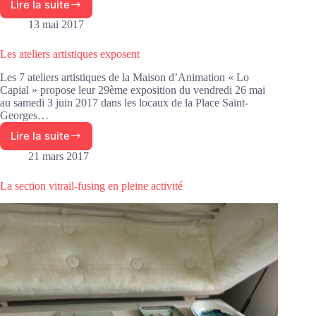
Lire la suite
Recyclage
au
13 mai 2017
club
vitrail
Les ateliers artistiques exposent
Les 7 ateliers artistiques de la Maison d’Animation « Lo
Capial » propose leur 29ème exposition du vendredi 26 mai
au samedi 3 juin 2017 dans les locaux de la Place Saint-
Georges…
Lire la suite
Les
ateliers
21 mars 2017
artistiques
exposent
La section vitrail-fusing en pleine activité