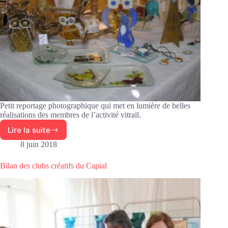
Petit reportage photographique qui met en lumière de belles
réalisations des membres de l’activité vitrail.
Lire la suite
Productions
de
8 juin 2018
l’activité
vitrail
Bilan des clubs créatifs du Capial