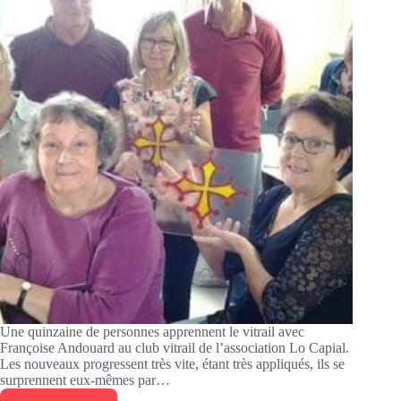
de
la
section
vitrail
Une quinzaine de personnes apprennent le vitrail avec
Françoise Andouard au club vitrail de l’association Lo Capial.
Les nouveaux progressent très vite, étant très appliqués, ils se
surprennent eux-mêmes par…