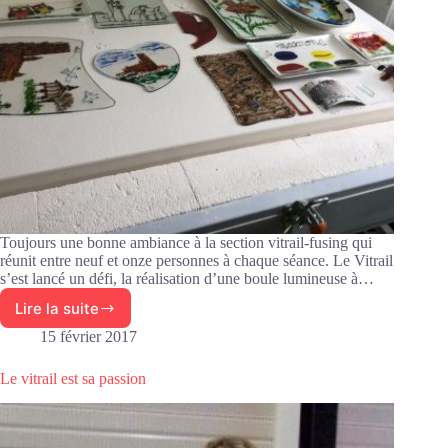
Toujours une bonne ambiance à la section vitrail-fusing qui
réunit entre neuf et onze personnes à chaque séance. Le Vitrail
s’est lancé un défi, la réalisation d’une boule lumineuse à…
Lire la suite
La
section
15 février 2017
vitrail-
fusing
Le vitrail est sa passion
en
pleine
activité