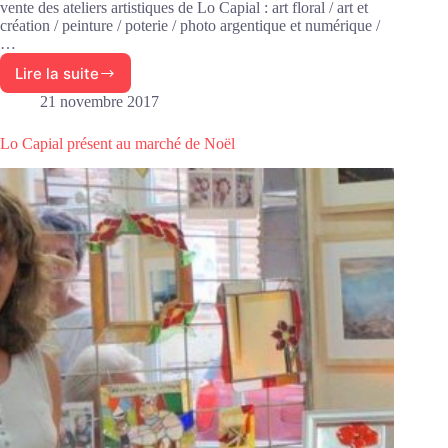
vente des ateliers artistiques de Lo Capial : art floral / art et
création / peinture / poterie / photo argentique et numérique /
…
Lire la suite
Vernissage
de
21 novembre 2017
la
30ème
Lo Capial présent au marché de Noël
expo-
vente
des
ateliers
artistiques