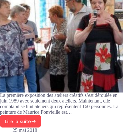
La première exposition des ateliers créatifs s’est déroulée en
juin 1989 avec seulement deux ateliers. Maintenant, elle
comptabilise huit ateliers qui représentent 160 personnes. La
peinture de Maurice Fonvieille est…
Lire la suite
Bilan
des
25 mai 2018
clubs