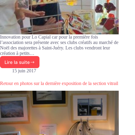
Innovation pour Lo Capial car pour la première fois
l’association sera présente avec ses clubs créatifs au marché de
Noël des majorettes à Saint-Juéry. Les clubs vendront leur
création à petits…
Lire la suite
Lo
Capial
15 juin 2017
présent
au
Retour en photos sur la dernière exposition de la section vitrail
marché
de
Noël