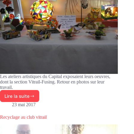
Les ateliers artistiques du Capital exposaient leurs oeuvres,
dont la section Vitrail-Fusing. Retour en photos sur leur
travail.
Lire la suite
Retour
en
23 mai 2017
photos
sur
Recyclage au club vitrail
la
dernière
exposition