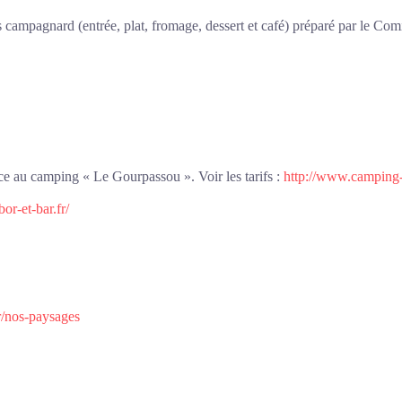
as campagnard (entrée, plat, fromage, dessert et café) préparé par le Com
ace au camping « Le Gourpassou ». Voir les tarifs :
http://www.camping
or-et-bar.fr/
r/nos-paysages