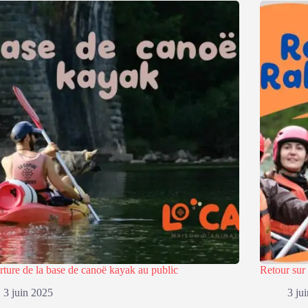
ture de la base de canoë kayak au public
Retour sur
3 juin 2025
3 ju