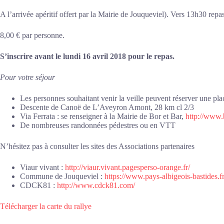
A l’arrivée apéritif offert par la Mairie de Jouqueviel). Vers 13h30 rep
8,00 € par personne.
S’inscrire avant le lundi 16 avril 2018 pour le repas.
Pour votre séjour
Les personnes souhaitant venir la veille peuvent réserver une pl
Descente de Canoë de L’Aveyron Amont, 28 km cl 2/3
Via Ferrata : se renseigner à la Mairie de Bor et Bar,
http://www.b
De nombreuses randonnées pédestres ou en VTT
N’hésitez pas à consulter les sites des Associations partenaires
Viaur vivant :
http://viaur.vivant.pagesperso-orange.fr/
Commune de Jouqueviel :
https://www.pays-albigeois-bastides.f
CDCK81 :
http://www.cdck81.com/
Télécharger la carte du rallye