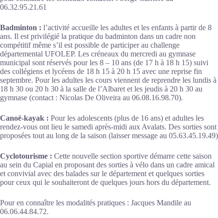
06.32.95.21.61
Badminton :
l’activité accueille les adultes et les enfants à partir de 8
ans. Il est privilégié la pratique du badminton dans un cadre non
compétitif même s’il est possible de participer au challenge
départemental UFOLEP. Les créneaux du mercredi au gymnase
municipal sont réservés pour les 8 – 10 ans (de 17 h à 18 h 15) suivi
des collégiens et lycéens de 18 h 15 à 20 h 15 avec une reprise fin
septembre. Pour les adultes les cours viennent de reprendre les lundis à
18 h 30 ou 20 h 30 à la salle de l’Albaret et les jeudis à 20 h 30 au
gymnase (contact : Nicolas De Oliveira au 06.08.16.98.70).
Canoë-kayak :
Pour les adolescents (plus de 16 ans) et adultes les
rendez-vous ont lieu le samedi après-midi aux Avalats. Des sorties sont
proposées tout au long de la saison (laisser message au 05.63.45.19.49)
Cyclotourisme :
Cette nouvelle section sportive démarre cette saison
au sein du Capial en proposant des sorties à vélo dans un cadre amical
et convivial avec des balades sur le département et quelques sorties
pour ceux qui le souhaiteront de quelques jours hors du département.
Pour en connaître les modalités pratiques : Jacques Mandile au
06.06.44.84.72.