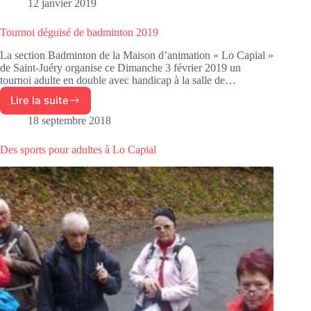
de
12 janvier 2019
badminton,
retour
Tournoi déguisé de badminton 2019
en
photos
La section Badminton de la Maison d’animation « Lo Capial »
de Saint-Juéry organise ce Dimanche 3 février 2019 un
tournoi adulte en double avec handicap à la salle de…
Lire la suite
Tournoi
déguisé
18 septembre 2018
de
badminton
Des sports pour adultes à Lo Capial
2019