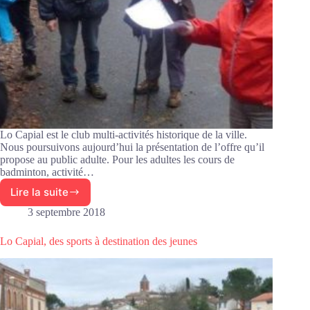
Lo Capial est le club multi-activités historique de la ville.
Nous poursuivons aujourd’hui la présentation de l’offre qu’il
propose au public adulte. Pour les adultes les cours de
badminton, activité…
Lire la suite
Des
sports
3 septembre 2018
pour
adultes
Lo Capial, des sports à destination des jeunes
à
Lo
Capial