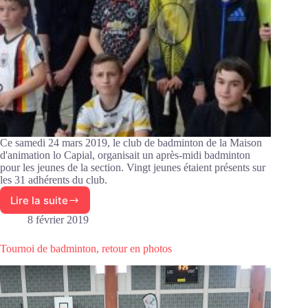
Ce samedi 24 mars 2019, le club de badminton de la Maison
d'animation lo Capial, organisait un après-midi badminton
pour les jeunes de la section. Vingt jeunes étaient présents sur
les 31 adhérents du club.
Lire la suite
La
section
8 février 2019
badminton
jeunes
Tournoi de badminton, retour en photos
du
Capial
réunie