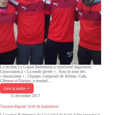
La section Lo Capial Badminton a représenté dignement
l’association à « La ronde givrée » . Sous le nom des
« Insouciants » , l’équipe, composée de Jérôme, Cath,
Clément et Étienne, a terminé…
Lire la suite
La
section
11 décembre 2017
badminton
à
Tournoi déguisé 2018 de badminton
la
«
La section Badminton du Lo Capial de Saint Juéry organise le