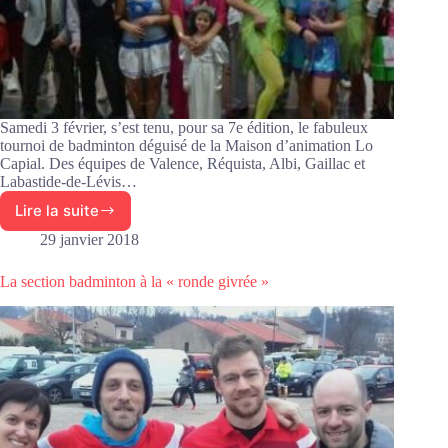
Samedi 3 février, s’est tenu, pour sa 7e édition, le fabuleux
tournoi de badminton déguisé de la Maison d’animation Lo
Capial. Des équipes de Valence, Réquista, Albi, Gaillac et
Labastide-de-Lévis…
Lire la suite
L’éternel
succès
29 janvier 2018
du
tournoi
La section badminton à la « ronde givrée »
déguisé
de
badminton