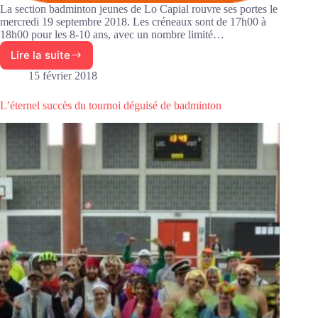
La section badminton jeunes de Lo Capial rouvre ses portes le
mercredi 19 septembre 2018. Les créneaux sont de 17h00 à
18h00 pour les 8-10 ans, avec un nombre limité…
Lire la suite
Reprise
de
15 février 2018
l’activité
badminton
L’éternel succès du tournoi déguisé de badminton
jeunes