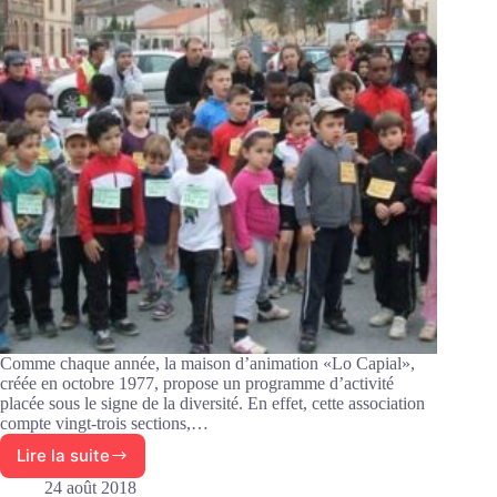
Comme chaque année, la maison d’animation «Lo Capial»,
créée en octobre 1977, propose un programme d’activité
placée sous le signe de la diversité. En effet, cette association
compte vingt-trois sections,…
Lire la suite
Lo
Capial,
24 août 2018