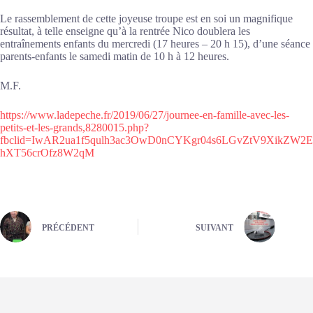
Le rassemblement de cette joyeuse troupe est en soi un magnifique
résultat, à telle enseigne qu’à la rentrée Nico doublera les
entraînements enfants du mercredi (17 heures – 20 h 15), d’une séance
parents-enfants le samedi matin de 10 h à 12 heures.
M.F.
https://www.ladepeche.fr/2019/06/27/journee-en-famille-avec-les-
petits-et-les-grands,8280015.php?
fbclid=IwAR2ua1f5qulh3ac3OwD0nCYKgr04s6LGvZtV9XikZW2E
hXT56crOfz8W2qM
PRÉCÉDENT
SUIVANT