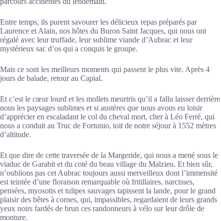
parcours accidentés du lendemain.
Entre temps, ils purent savourer les délicieux repas préparés par
Laurence et Alain, nos hôtes du Buron Saint Jacques, qui nous ont
régalé avec leur truffade, leur sublime viande d’Aubrac et leur
mystérieux sac d’os qui a conquis le groupe.
Mais ce sont les meilleurs moments qui passent le plus vite. Après 4
jours de balade, retour au Capial.
Et c’est le cœur lourd et les mollets meurtris qu’il a fallu laisser derrière
nous les paysages sublimes et si austères que nous avons eu loisir
d’apprécier en escaladant le col du cheval mort, cher à Léo Ferré, qui
nous a conduit au Truc de Fortunio, toit de notre séjour à 1552 mètres
d’altitude.
Et que dire de cette traversée de la Margeride, qui nous a mené sous le
viaduc de Garabit et du coté du beau village du Malzieu. Et bien sûr,
n’oublions pas cet Aubrac toujours aussi merveilleux dont l’immensité
est teintée d’une floraison remarquable où fritillaires, narcisses,
pensées, myosotis et tulipes sauvages tapissent la lande, pour le grand
plaisir des bêtes à cornes, qui, impassibles, regardaient de leurs grands
yeux noirs fardés de brun ces randonneurs à vélo sur leur drôle de
monture.