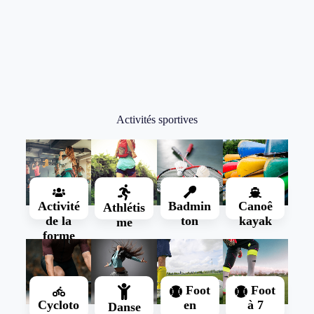
Présentation
Présentation
Activités sportives
Activité
Badmin
Canoê
Athlétis
de la
ton
kayak
me
forme
Foot
Foot
Cycloto
en
à 7
Danse