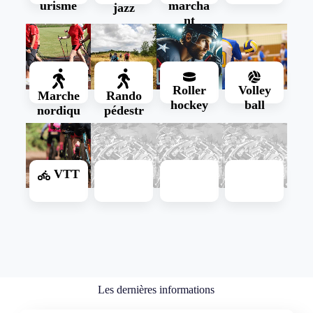
urisme
marcha
jazz
nt
Présentation
Présentation
Présentation
Présentation
Roller
Volley
Marche
Rando
hockey
ball
nordiqu
pédestr
e
e
Présentation
Présentation
Présentation
Présentation
VTT
Présentation
Présentation
Présentation
Présentation
Les dernières informations
Présentation