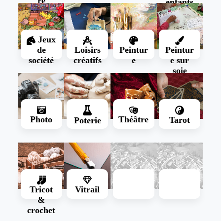
re
enfants
Jeux
de
Loisirs
Peintur
Peintur
Présentation
société
créatifs
e
e sur
soie
Présentation
Présentation
Présentation
Photo
Théâtre
Tarot
Poterie
Présentation
Présentation
Présentation
Présentation
Tricot
Vitrail
&
Présentation
Présentation
crochet
Présentation
Présentation