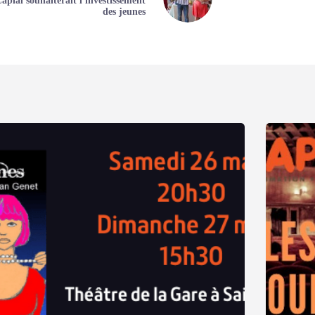
apial souhaiterait l'investissement
des jeunes