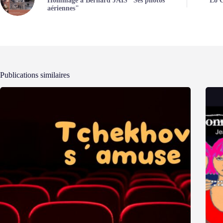
Hommage à Bernard JAÏS "Ses photos
Lo C
aériennes"
Publications similaires