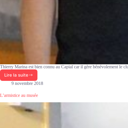
Thierry Marina est bien connu au Capial car il gère bénévolement le c
Lire la suite
Thierry
a
9 novembre 2018
le
théâtre
L’armistice au musée
dans
la
peau