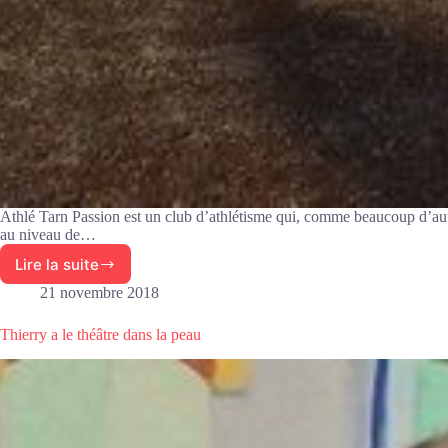
Athlé Tarn Passion est un club d’athlétisme qui, comme beaucoup d’autre
au niveau de…
Lire la suite
Athlétisme
:
21 novembre 2018
la
belle
Thierry a le théâtre dans la peau
santé
des
écoles
d’athlé
du
secteur