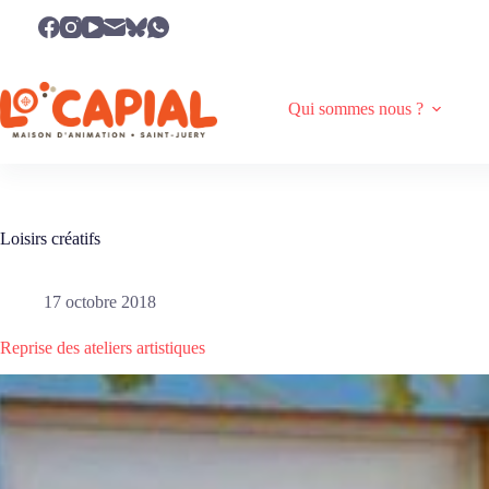
Passer
au
contenu
Qui sommes nous ?
Loisirs créatifs
17 octobre 2018
Reprise des ateliers artistiques