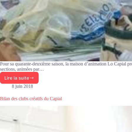
Pour sa quarante-deuxième saison, la maison d’animation Lo Capial pro
sections, animées par…
Lire la suite
Reprise
des
8 juin 2018
ateliers
artistiques
Bilan des clubs créatifs du Capial