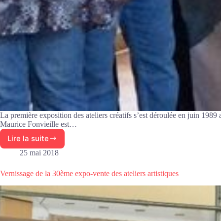
La première exposition des ateliers créatifs s’est déroulée en juin 1989
Maurice Fonvieille est…
Lire la suite
Bilan
des
25 mai 2018
clubs
créatifs
Vernissage de la 30ème expo-vente des ateliers artistiques
du
Capial