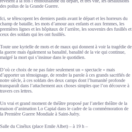
révèlent à la fois l’enthousiasme du départ, et très vite, les désillusions
des poilus de la Grande Guerre.
Ici, se télescopent les derniers pastis avant le départ et les horreurs du
champ de bataille, les mots d’amour aux enfants et aux femmes, les
premières lignes et les hôpitaux de l’arrière, les souvenirs des fusillés et
ceux des soldats qui les ont fusillés.
Toute une kyrielle de mots et de maux qui donnent à voir la tragédie de
la guerre mais également sa banalité, banalité de la vie qui continue,
malgré la mort qui s’insinue dans le quotidien.
D’où ce choix de ne pas faire seulement un « spectacle » mais
d’apporter un témoignage, de rendre la parole à ces grands sacrifiés de
notre siècle, à ces soldats des deux camps dont l’humanité profonde
transparaît dans l’attachement aux choses simples que l’on découvre à
travers ces lettres.
Un vrai et grand moment de théâtre proposé par l’atelier théâtre de la
maison d’animation Lo Capial dans le cadre de la commémoration de
la Première Guerre Mondiale à Saint-Juéry.
Salle du Cinélux (place Emile Albet) – à 19 h –