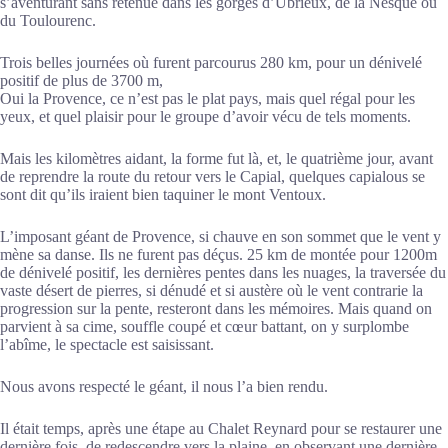
s’aventurant sans retenue dans les gorges d’Ubrieux, de la Nesque ou
du Toulourenc.
Trois belles journées où furent parcourus 280 km, pour un dénivelé
positif de plus de 3700 m,
Oui la Provence, ce n’est pas le plat pays, mais quel régal pour les
yeux, et quel plaisir pour le groupe d’avoir vécu de tels moments.
Mais les kilomètres aidant, la forme fut là, et, le quatrième jour, avant
de reprendre la route du retour vers le Capial, quelques capialous se
sont dit qu’ils iraient bien taquiner le mont Ventoux.
L’imposant géant de Provence, si chauve en son sommet que le vent y
mène sa danse. Ils ne furent pas déçus. 25 km de montée pour 1200m
de dénivelé positif, les dernières pentes dans les nuages, la traversée du
vaste désert de pierres, si dénudé et si austère où le vent contrarie la
progression sur la pente, resteront dans les mémoires. Mais quand on
parvient à sa cime, souffle coupé et cœur battant, on y surplombe
l’abîme, le spectacle est saisissant.
Nous avons respecté le géant, il nous l’a bien rendu.
Il était temps, après une étape au Chalet Reynard pour se restaurer une
dernière fois, de redescendre vers la plaine, en observant une dernière