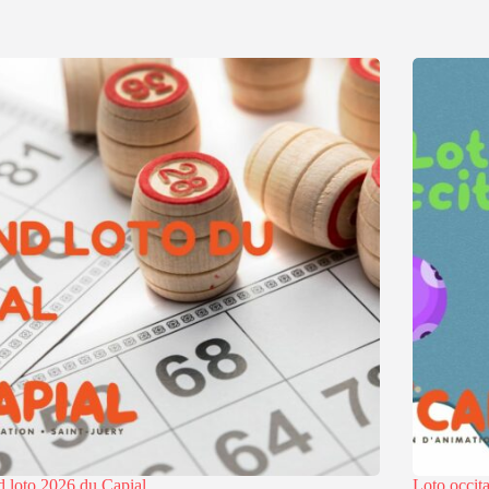
 loto 2026 du Capial
Loto occita