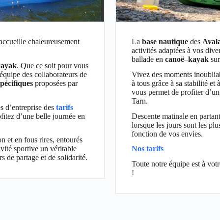
accueille chaleureusement
La
base nautique
des
Aval
activités adaptées à vos div
ballade en
canoë
–
kayak
sur
kayak
. Que ce soit pour vous
’équipe des collaborateurs de
Vivez des moments inoubliable
spécifiques
proposées par
à tous grâce à sa stabilité e
vous permet de profiter d’une
Tarn.
s d’entreprise des
tarifs
ofitez d’une belle journée en
Descente matinale en partant 
lorsque les jours sont les p
fonction de vos envies.
n et en fous rires, entourés
ivité sportive un véritable
Nos tarifs
 de partage et de solidarité.
Toute notre équipe est à vot
!